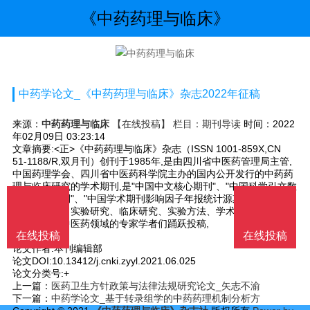
《中药药理与临床》
中药学论文_《中药药理与临床》杂志2022年征稿
来源：
中药药理与临床
【在线投稿】 栏目：
期刊导读
时间：2022
年02月09日 03:23:14
文章摘要:<正>《中药药理与临床》杂志（ISSN 1001-859X,CN
51-1188/R,双月刊）创刊于1985年,是由四川省中医药管理局主管,
中国药理学会、四川省中医药科学院主办的国内公开发行的中药药
理与临床研究的学术期刊,是"中国中文核心期刊"、"中国科学引文数
据库来源期刊"、"中国学术期刊影响因子年报统计源期刊"。本刊设
有名方研究、实验研究、临床研究、实验方法、学术论坛、综述等
栏目。欢迎中医药领域的专家学者们踊跃投稿,
在线投稿
在线投稿
文章关键词:
论文作者:本刊编辑部
论文DOI:10.13412/j.cnki.zyyl.2021.06.025
论文分类号:+
上一篇：
医药卫生方针政策与法律法规研究论文_矢志不渝
下一篇：
中药学论文_基于转录组学的中药药理机制分析方